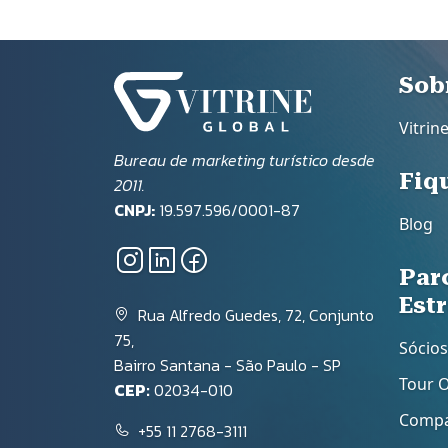
Ro
Sob
Vitrin
Bureau de marketing turístico desde
Fiq
2011.
CNPJ:
19.597.596/0001-87
Blog
Par
Est
Rua Alfredo Guedes, 72, Conjunto
75,
Sócios
Bairro Santana - São Paulo - SP
Tour 
CEP:
02034-010
Compa
+55 11 2768-3111