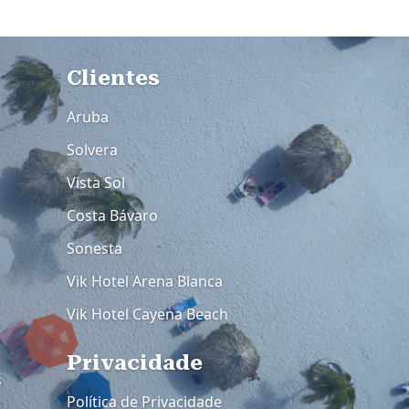
Rodapé 3
Clientes
Aruba
Solvera
Vista Sol
Costa Bávaro
Sonesta
Vik Hotel Arena Blanca
Vik Hotel Cayena Beach
Privacidade
s
Política de Privacidade