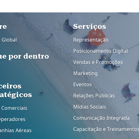
dapé
re
Rodapé 2
Serviços
e Global
Representação
Posicionamento Digital
ue por dentro
Vendas e Promoções
Marketing
Eventos
ceiros
ratégicos
Relações Públicas
Mídias Sociais
 Comerciais
Comunicação Integrada
Operadores
Capacitação e Treinamento
nhias Aéreas