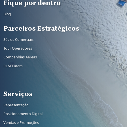
Fique por dentro
Blog
Parceiros Estratégicos
Sócios Comerciais
Tour Operadores
Companhias Aéreas
REM Latam
Rodapé 2
Serviços
Representação
Posicionamento Digital
Vendas e Promoções