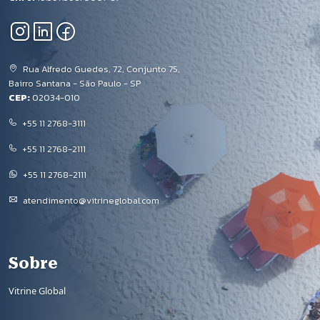
Rua Alfredo Guedes, 72, Conjunto 75,
Bairro Santana - São Paulo - SP
CEP:
02034-010
+55 11 2768-3111
+55 11 2768-2111
+55 11 2768-2111
atendimento@vitrineglobal.com
Rodapé
Sobre
Vitrine Global