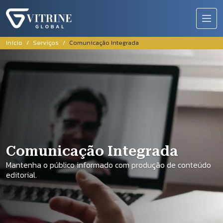
Pular para o conteúdo principal
Trilha de navegação
Início
Serviços
Comunicação Integrada
Comunicação Integrada
Mantenha o público informado com produção de conteúdo
editorial.