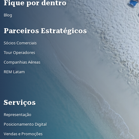
Fique por dentro
Blog
Parceiros Estratégicos
Sócios Comerciais
Tour Operadores
Companhias Aéreas
REM Latam
Rodapé 2
Serviços
Representação
Posicionamento Digital
Vendas e Promoções