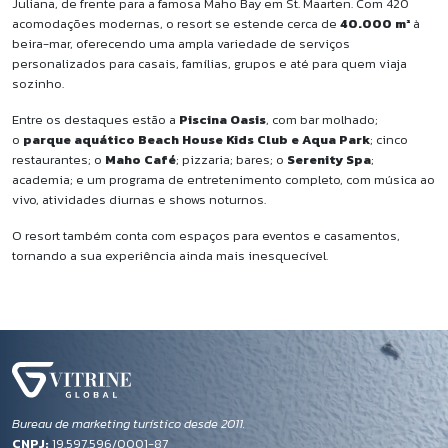
Juliana, de frente para a famosa Maho Bay em St. Maarten. Com 420
acomodações modernas, o resort se estende cerca de
40.000 m²
à
beira-mar, oferecendo uma ampla variedade de serviços
personalizados para casais, famílias, grupos e até para quem viaja
sozinho.
Entre os destaques estão a
Piscina Oasis
, com bar molhado;
o
parque aquático Beach House Kids Club e Aqua Park
; cinco
restaurantes; o
Maho Café
; pizzaria; bares; o
Serenity Spa
;
academia; e um programa de entretenimento completo, com música ao
vivo, atividades diurnas e shows noturnos.
O resort também conta com espaços para eventos e casamentos,
tornando a sua experiência ainda mais inesquecível.
Bureau de marketing turístico desde 2011.
CNPJ:
19.597.596/0001-87